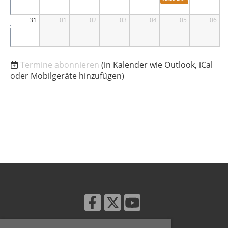
31
01
02
03
04
05
06
Termine abonnieren
(in Kalender wie Outlook, iCal
oder Mobilgeräte hinzufügen)